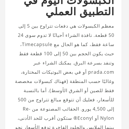
التطبيق العملي
معظم الكبسولات هي دفعات تتراوح بين 5 إلى
50 قطعة. نافذة الشراء أحيانًا لا تدوم سوى 24
ساعة فقط، كما هو الحال مع Timecapsule،
حيث يكون الحجم بين 50 إلى 100 قطعة فقط
وتنفد بسرعة البرق. يمكنك الشراء عبر
prada.com أو في بعض البوتيكات المختارة،
وغالبًا حسب المنطقة (فهناك كبسولات مخصصة
فقط للصين أو الشرق الأوسط). أما بالنسبة
للأسعار، فعليك أن تتوقع مبالغ تتراوح من 500
إلى 4,500 يورو. الحقائب المصنوعة من Re-
Nylon أو Econyl® ستكون أقرب للحد الأدنى،
بينما الملابس والجلود الفاخرة تدفع الأسعار نحو