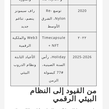
2020
توسع Re-
راف سيمونز
Nylon، الشرق
ينضم، تناغم
الأوسط
جديد
٢٠٢٢
Timecapsule
Web3 والملكية
+ NFT
الرقمية
2025-2026
Holiday، رأس
الأعياد الثابتة
السنة الصينية،
ونظام الدروب
#77 كبسولة
البيئي
الزمن
من القيود إلى النظام
البيئي الرقمي