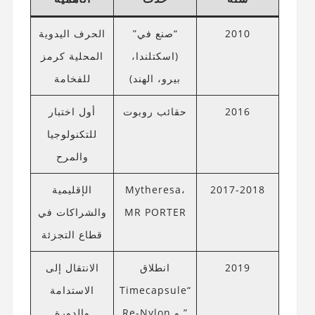
2010
“صنع في”
الحرف اليدوية
(اسكتلندا،
المحلية كرمز
بيرو، الهند)
للفخامة
2016
حقائب روبوت
أول اختبار
للتكنولوجيا
والمرح
2017-2018
Mytheresa،
الإقليمية
MR PORTER
والشراكات في
قطاع التجزئة
2019
انطلاق
الانتقال إلى
“Timecapsule
الاستدامة
” و Re-Nylon
والدورة