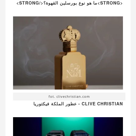
<STRONG>ما هو نوع بورسلين القهوة؟</STRONG>
fot. clivechristian.com
CLIVE CHRISTIAN - عطور الملكة فيكتوريا