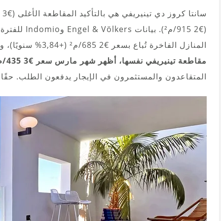
المنازل الفاخرة تُباع بسعر €2 685/م² (+3,84% سنويًا)، والشقق بسعر €3 298/م² (+3,48% سنويًا).
مقاطعة تينيريفي نفسها، أظهر شهر مارس سعر €3 435/م²
المتقاعدون والمستثمرون في الإيجار يدفعون الطلب. حقًا