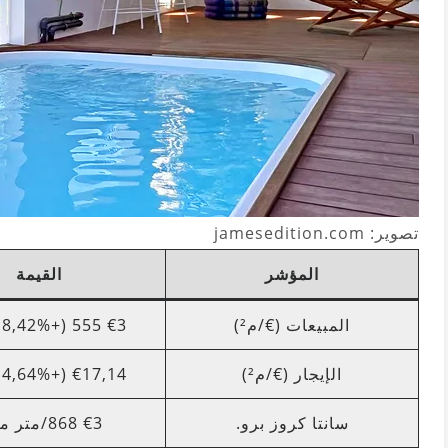
تصوير: jamesedition.com
المؤشر
القيمة
المبيعات (€/م²)
€3 555 (+8,42% سنوياً)
الإيجار (€/م²)
€17,14 (+4,64% سنويًا)
سانتا كروز برو.
€3 868/متر مربع