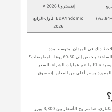
إنفستروبا IV.2026
E&V/Indomio الأول-الرابع
2026
ى أساس سنوي، ويُلاحظ ذلك في الميدان. متوسط مدة
يسية غالبًا ما تتم عمليات الشراء بالسعر
وتنتهي 15-20% من الصفقات المميزة بسعر أعلى من المعلن. إنه سوق
؟
Costa Adeje هي المنطقة الفاخرة الأكثر شهرة في جزر الكناري. هنا تتراوح الأسعار بين 3,800 يورو