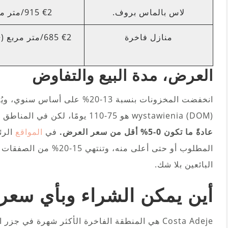
لاس بالماس بروف.
€2 915/متر مربع
منازل فاخرة
€2 685/متر مربع (+3,84%)
العرض، مدة البيع والتفاوض
انخفضت المخزونات بنسبة 13-20% عل
wystawienia (DOM) هو 75-110 يومًا، لكن في المناطق الساخنة ينخفض إلى 30-60 يومًا. المفاوضات؟
عادةً ما تكون 0-5% أقل من سعر العرض.
في
المواقع
الرئ
المطلوب أو حتى أعلى منه، 
البائعين بلا شك.
أين يمكن الشراء وبأي سعر