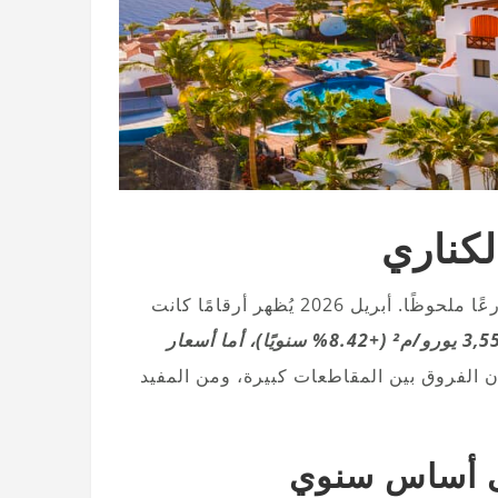
لكناري
في جزر الكناري يشهد بالفعل تسارعًا ملحوظًا. أبريل 2026 يُظهر أرقامًا كانت
متوسط سعر البيع يبلغ 3,555 يورو/م² (+8.42% سنويًا)، أما أسعار
 الفروق بين المقاطعات كبيرة، ومن المفيد
لى أساس سنوي