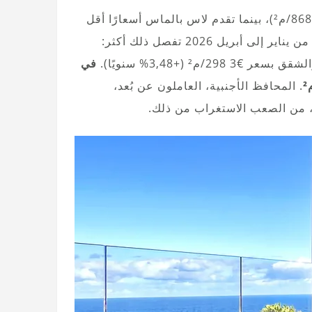
سانتا كروز دي تينيريفي هي بالتأكيد المقاطعة الأغلى (€3 868/م²)، بينما تقدم لاس بالماس أسعارًا أقل
(€2 915/م²). بيانات Engel & Völkers وIndomio للفترة من يناير إلى أبريل 2026 تفصل ذلك أكثر:
في
. المحافظ الأجنبية، العاملون عن بُعد،
، من الصعب الاستغراب من ذلك.