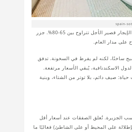
أكثر من 16 مليون سائح في عام 2025، ونسبة إشغال في الإيجار قصير الأجل تتراوح بين 65-80%. جزر
ح على مدار العام.
امًا محوريًا. السوق أصبح ساخنًا، لكنه لم يفرط في السخونة. تدفق
دول الاسكندنافية، يُبقي الأسعار مرتفعة.
اة: صيف دائم، بلا توتر من الشتاء، وبنية
لى أساس سنوي، حسب الجزيرة. تُغلق الصفقات عند أسعار أقل
 (بإطلالة على المحيط أو على الشاطئ) فغالبًا ما