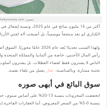
تصوير: spain-sothebysrealty.com
الكناري لم تعد منتجعاً موسمياً، بل أصبحت آلة لجني الأربا
ولهذا السبب تحديدًا يُعد عام 2026 ع
رأس المال الأجنبي، خاصة من ألمانيا والمملكة المتحدة وال
الناس لا يشترون فقط لقضاء العطلات، بل يشترون أسلوب حي
تحتية ممتازة. وبالمناسبة،
عقار
يعمل من تلقاء نفسه.
سوق البائع في أبهى صوره
انخفضت المخزونات بنسبة 13-20% ع
بنسبة 0-5% من السعر المعروض، أما العقارات الفاخرة