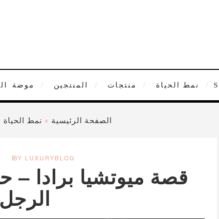
نمط الحياة
منتجات
المنتجين
موضة
ال
الصفحة الرئيسية
»
نمط الحياة
»
BY LUXURYBLOG
قصة ميوتشيا برادا – ح
الرجل