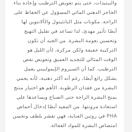
والببتيدات، حتى يتم تعويض الترطيب وإعادة بناء
الحاجز الدهني المائي المسؤول عن الحفاظ على
الراحة. مكونات مثل البانثينول والألانتوين لها
أيضًا تأثير مهدئ، لذا تساعد في تقليل التهيج
وتحسين نعومة البشرة. من الجيد أن تكون
التركيبة خفيفة ولكن مركزة، لأن الليل هو
الوقت المثالي للتجديد العميق وتعويض نقص
الترطيب. كما أن السيروم الإيمولييني يعمل
بشكل رائع أيضًا، رغم أنه أكثر دهنية، لأنه يحمي
البشرة من فقدان الرطوبة. الأهم هو اختيار منتج
يمنح البشرة الراحة حتى الصباح ويساعدها على
استعادة مرونتها. من المفيد أيضًا إدخال أحماض
PHA في روتين العناية، فهي تقشر بلطف وتحسن
امتصاص البشرة للمواد الفعالة.