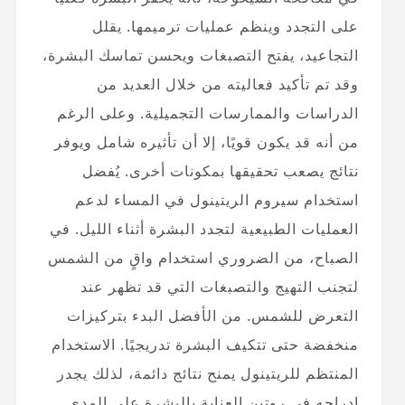
على التجدد وينظم عمليات ترميمها. يقلل
التجاعيد، يفتح التصبغات ويحسن تماسك البشرة،
وقد تم تأكيد فعاليته من خلال العديد من
الدراسات والممارسات التجميلية. وعلى الرغم
من أنه قد يكون قويًا، إلا أن تأثيره شامل ويوفر
نتائج يصعب تحقيقها بمكونات أخرى. يُفضل
استخدام سيروم الريتينول في المساء لدعم
العمليات الطبيعية لتجدد البشرة أثناء الليل. في
الصباح، من الضروري استخدام واقٍ من الشمس
لتجنب التهيج والتصبغات التي قد تظهر عند
التعرض للشمس. من الأفضل البدء بتركيزات
منخفضة حتى تتكيف البشرة تدريجيًا. الاستخدام
المنتظم للريتينول يمنح نتائج دائمة، لذلك يجدر
إدراجه في روتين العناية بالبشرة على المدى