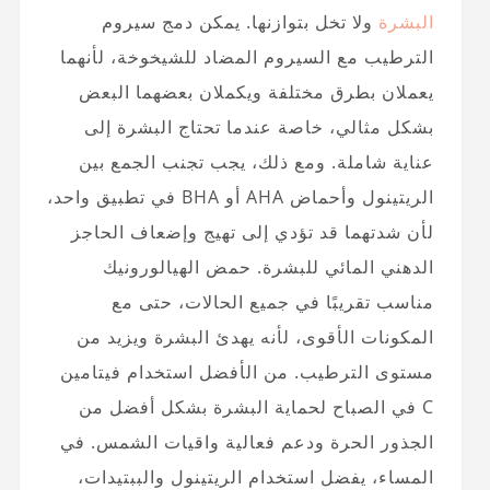
البشرة
ولا تخل بتوازنها. يمكن دمج سيروم
الترطيب مع السيروم المضاد للشيخوخة، لأنهما
يعملان بطرق مختلفة ويكملان بعضهما البعض
بشكل مثالي، خاصة عندما تحتاج البشرة إلى
عناية شاملة. ومع ذلك، يجب تجنب الجمع بين
الريتينول وأحماض AHA أو BHA في تطبيق واحد،
لأن شدتهما قد تؤدي إلى تهيج وإضعاف الحاجز
الدهني المائي للبشرة. حمض الهيالورونيك
مناسب تقريبًا في جميع الحالات، حتى مع
المكونات الأقوى، لأنه يهدئ البشرة ويزيد من
مستوى الترطيب. من الأفضل استخدام فيتامين
C في الصباح لحماية البشرة بشكل أفضل من
الجذور الحرة ودعم فعالية واقيات الشمس. في
المساء، يفضل استخدام الريتينول والببتيدات،