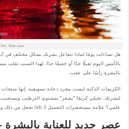
fot. 3lab.com
هل تساءلت يومًا لماذا تتفاعل بشرتك بشكل مختلف في أيام م
بالبشرة رأسًا على عقب.
الكريمات الذكية ليست مجرد دعاية تسويقية. إنها منتجات ق
لبشرتك. تخيلي كريمًا “يشعر” بمستوى الترطيب ويستجيب ل
علمي؟ علامة مستحضرات التجميل 3 lab تجعل من ذلك واقعًا اليوم.
عصر جديد للعناية بالبشرة