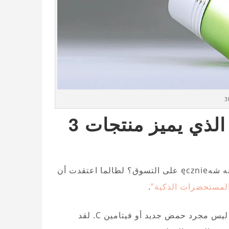
التكنولوجيا والمكونات – ما الذي يميز منتجات 3
هل تساءلتِ يومًا لماذا بعض الكريمات تكلف بقدر ما تنفقينه شهęcznie على التسوق؟ لطالما اعتقدت أن
لمستحضرات الذكية”
.
علامة 3 Lab في الأساس مختبر اخترع شيئًا ثوريًا بحق. لا، ليس مجرد حمض جديد أو فيتامين C. لقد