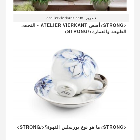
تصوير: ateliervierkant.com
<STRONG>أصص ATELIER VIERKANT - النحت،
الطبيعة والعمارة</STRONG>
<STRONG>ما هو نوع بورسلين القهوة؟</STRONG>