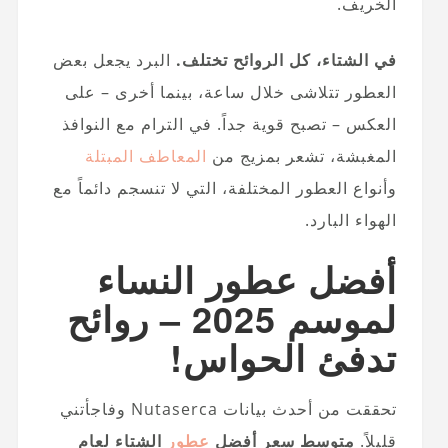
الخريف.
في الشتاء، كل الروائح تختلف.
البرد يجعل بعض
العطور تتلاشى خلال ساعة، بينما أخرى – على
العكس – تصبح قوية جداً. في الترام مع النوافذ
المغبشة، تشعر بمزيج من
المعاطف المبتلة
وأنواع العطور المختلفة، التي لا تنسجم دائماً مع
الهواء البارد.
أفضل عطور النساء
لموسم 2025 – روائح
تدفئ الحواس!
تحققت من أحدث بيانات Nutaserca وفاجأتني
قليلاً.
متوسط سعر أفضل
عطور
الشتاء لعام