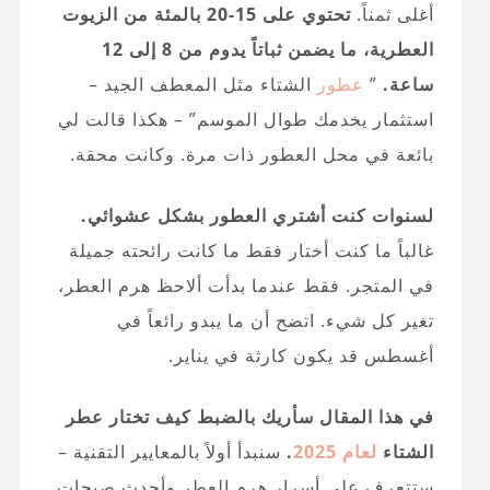
أغلى ثمناً.
تحتوي على 15-20 بالمئة من الزيوت
العطرية، ما يضمن ثباتاً يدوم من 8 إلى 12
ساعة.
”
عطور
الشتاء مثل المعطف الجيد –
استثمار يخدمك طوال الموسم” – هكذا قالت لي
بائعة في محل العطور ذات مرة. وكانت محقة.
لسنوات كنت أشتري العطور بشكل عشوائي.
غالباً ما كنت أختار فقط ما كانت رائحته جميلة
في المتجر. فقط عندما بدأت ألاحظ هرم العطر،
تغير كل شيء. اتضح أن ما يبدو رائعاً في
أغسطس قد يكون كارثة في يناير.
في هذا المقال سأريك بالضبط كيف تختار عطر
الشتاء
لعام 2025
.
سنبدأ أولاً بالمعايير التقنية –
ستتعرف على أسرار هرم العطر وأحدث صيحات