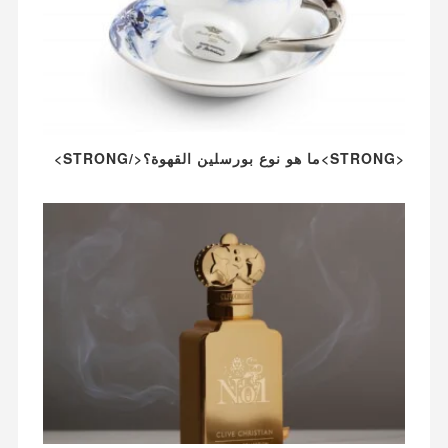
<STRONG>ما هو نوع بورسلين القهوة؟</STRONG>