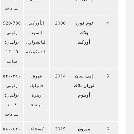
ساعات
4
توم فورد
2006
الأوركيد
520-780
بلاك
الأسود،
زلوتي
أوركيد
الباتشولي،
بولندي؛
الشوكولاتة
10-12
ساعة
5
إيف سان
2014
قهوة،
٣٨٠-٥٢٠
لوران بلاك
فانيليا،
زلوتي
أوبيوم
زهرة
بولندي؛
بيضاء
٨-١٠
ساعات
6
ميزون
2015
كستناء،
٤٢٠-٥٨٠