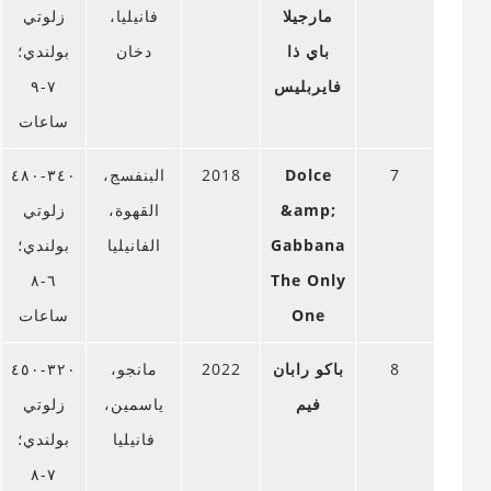
مارجيلا
فانيليا،
زلوتي
باي ذا
دخان
بولندي؛
فايربليس
٧-٩
ساعات
7
Dolce
2018
البنفسج،
٣٤٠-٤٨٠
&amp;
القهوة،
زلوتي
Gabbana
الفانيليا
بولندي؛
٦-٨
The Only
One
ساعات
8
باكو رابان
2022
مانجو،
٣٢٠-٤٥٠
فيم
ياسمين،
زلوتي
فانيليا
بولندي؛
٧-٨