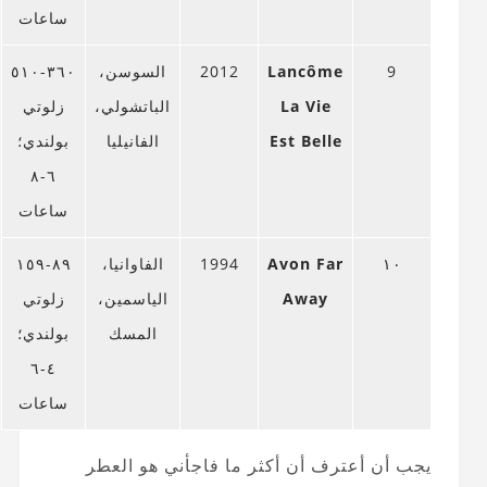
ساعات
9
Lancôme
2012
السوسن،
٣٦٠-٥١٠
La Vie
الباتشولي،
زلوتي
Est Belle
الفانيليا
بولندي؛
٦-٨
ساعات
١٠
Avon Far
1994
الفاوانيا،
٨٩-١٥٩
Away
الياسمين،
زلوتي
المسك
بولندي؛
٤-٦
ساعات
يجب أن أعترف أن أكثر ما فاجأني هو العطر