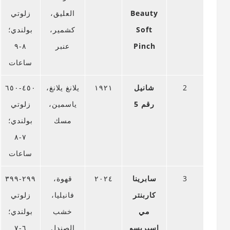
Beauty
العليق،
زلوتي
Soft
كشمير،
بولندي؛
Pinch
عنبر
٨-٩
ساعات
2
شانيل
١٩٢١
يلانغ يلانغ،
٤٥٠-٦٥٠
رقم 5
ياسمين،
زلوتي
مسك
بولندي؛
٧-٨
ساعات
3
سابرينا
٢٠٢٤
قهوة،
٢٩٩-٣٩٩
كاربنتر
فانيليا،
زلوتي
مي
خشب
بولندي؛
إسبريسو
الصندل
٦-٧