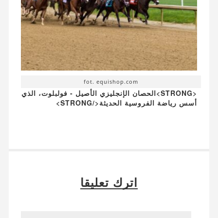
fot. equishop.com
<STRONG>الحصان الإنجليزي الأصيل - فولبلوت، الذي
أسس رياضة الفروسية الحديثة</STRONG>
اترك تعليقا