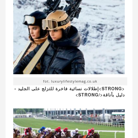
fot. luxurylifestylemag.co.uk
<STRONG>إطلالات نسائية فاخرة للتزلج على الجليد -
دليل بأناقة</STRONG>