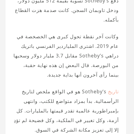
دفع Sotheby’s تسوية بقيمة 512 مليون دولار،
ودخل تاوبمان السجن. كانت صدمة هزت القطاع
بأكمله.
وكانت آخر نقطة تحول كبرى هي الخصخصة في
عام 2019. اشترى الملياردير الفرنسي باتريك
دراهي Sotheby’s مقابل 3.7 مليار دولار وسحبها
من البورصة. قال البعض إن هذه نهاية حقبة،
بينما رأى آخرون أنها بداية جديدة.
تاريخ
Sotheby’s هو في الواقع ملخص لتاريخ
الرأسمالية. بدأ بمزاد متواضع للكتب، وانتهى
بإمبراطورية عالمية تقدر قيمتها بالمليارات. كل
أزمة، وكل تغيير في الملكية، وكل فضيحة لم تؤدِ
إلا إلى تعزيز مكانة الشركة في السوق.