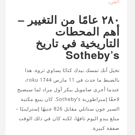
الفن
.
٢٨٠ عامًا من التغيير –
أهم المحطات
التاريخية في تاريخ
Sotheby’s
تخيل أنك تمسك بيدك كتابًا يساوي ثروة. هذا
بالضبط ما حدث في 11 مارس 1744 roku،
عندما أجرى صامويل بيكر أول مزاد لما سيصبح
لاحقًا إمبراطورية Sotheby’s. كان يبيع مكتبة
السير جون ستانلي مقابل 826 جنيهًا إسترلينيًا –
مبلغ يبدو اليوم تافهًا، لكنه كان في ذلك الوقت
صفقة كبيرة.