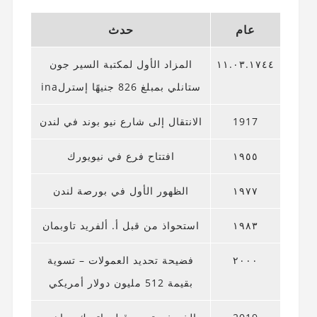
عام
حدث
١١.٠٣.١٧٤٤
المزاد الأول لمكتبة السير جون
ستانلي بمبلغ 826 جنيهًا إسترلina
1917
الانتقال إلى شارع نيو بوند في لندن
١٩٥٥
افتتاح فرع في نيويورك
١٩٧٧
الظهور الأول في بورصة لندن
١٩٨٣
استحواذ من قبل أ. ألفريد تاوبمان
٢٠٠٠
فضيحة تحديد العمولات – تسوية
بقيمة 512 مليون دولار أمريكي