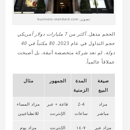
تصوير: business-standard.com
الحجم مذهل.
أكثر من 7 مليارات دولار أمريكي
حجم التداول في عام 2023.
80 مكتباً في 40
دولة
. لم تعد شركة متخصصة أنيقة، بل أصبحت
عملاقاً عالمياً.
صيغة
المدة
الجمهور
مثال
البيع
الزمنية
مزاد
2-4
قاعة + عبر
مزاد المساء
مباشر
ساعات
الإنترنت
للانطباعيين
مزاد عبر
٧-١٤
الإنترنت
مزاد يوم