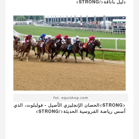
دليل بأناقة</STRONG>
fot. equishop.com
<STRONG>الحصان الإنجليزي الأصيل - فولبلوت، الذي
أسس رياضة الفروسية الحديثة</STRONG>