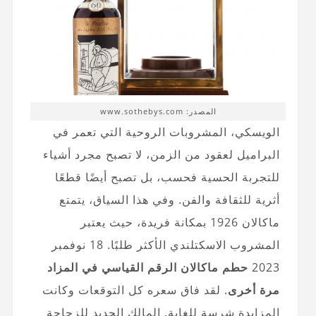
المصدر: www.sothebys.com
الويسكي، المشروبات الروحية التي تعمر في
البراميل لعقود من الزمن، لا تصبح مجرد أشياء
للتجربة الحسية فحسب، بل تصبح أيضًا قطعًا
أثرية للثقافة والفن. وفي هذا السياق، يتمتع
ماكالان 1926 بمكانة فريدة، حيث يعتبر
المشروب الاسكتلندي الأكثر طلبًا. 18 نوفمبر
2023
حطم ماكالان الرقم القياسي في المزاد
مرة أخرى
. لقد فاق سعره كل التوقعات وكانت
المزايدة شرسة للغاية. المالك الجديد للزجاجة