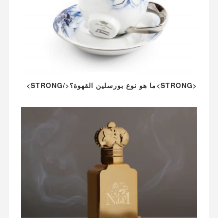
<STRONG>ما هو نوع بورسلين القهوة؟</STRONG>