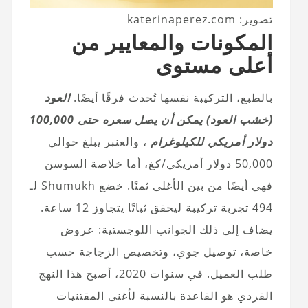
تصوير: katerinaperez.com
المكونات والمعايير من
أعلى مستوى
بالطبع، التركيبة نفسها تُحدث فرقًا أيضًا.
العود
(خشب العود) يمكن أن يصل سعره حتى 100,000
دولار أمريكي للكيلوغرام
، والعنبر يبلغ حوالي
50,000 دولار أمريكي/كغ، أما خلاصة السوسن
فهي أيضًا من بين الأغلى ثمنًا. خضع Shumukh لـ
494 تجربة تركيبة ليحقق ثباتًا يتجاوز 12 ساعة.
يضاف إلى ذلك الجوانب اللوجستية: عروض
خاصة، توصيل جوي، وتخصيص الزجاجة حسب
طلب العميل. في سنوات 2020، أصبح هذا النهج
الفردي هو القاعدة بالنسبة لأغنى المقتنيات