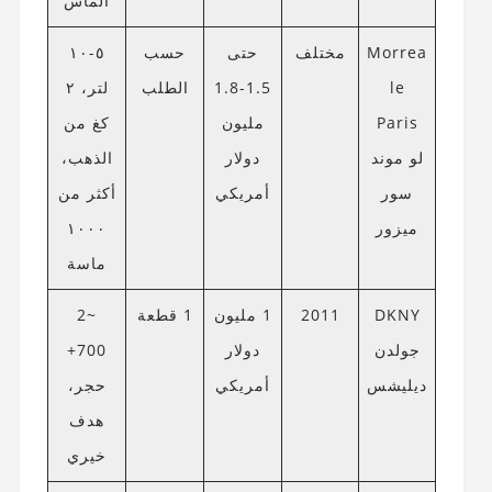
ألماس
Morrea
مختلف
حتى
حسب
٥-١٠
le
1.5-1.8
الطلب
لتر، ٢
Paris
مليون
كغ من
لو موند
دولار
الذهب،
سور
أمريكي
أكثر من
ميزور
١٠٠٠
ماسة
DKNY
2011
1 مليون
1 قطعة
~2
جولدن
دولار
700+
ديليشس
أمريكي
حجر،
هدف
خيري