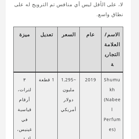
لا، على الأقل ليس أي منافس تم الترويج له على
نطاق واسع.
الاسم/
عام
السعر
تعديل
ميزة
العلامة
التجاري
ة
Shumu
2019
~1,295
1 قطعة
٣
kh
مليون
لترات،
(Nabee
دولار
أرقام
l
أمريكي
قياسية
Perfum
في
es)
غينيس،