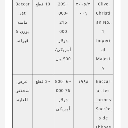
Clive
٢٠٠٥/٢
~205
10 قطع
Baccar
at،
000-
٠٠٦
Christi
an No.
215
ماسة
1
000
بوزن 5
Imperi
دولار
قيراط
al
أمريكي/
Majest
500 مل
y
Baccar
١٩٩٨
~6 800-
~3 قطع
عرض
at Les
76 000
منخفض
Larmes
دولار
للغاية
Sacrée
أمريكي
s de
Thèbes