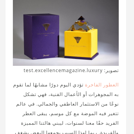
تصوير: test.excellencemagazine.luxury
العطور الفاخرة
تؤدي اليوم دورًا مشابهًا لما تقوم
به المجوهرات أو الأعمال الفنية، فهي تشكل
نوعًا من الاستثمار العاطفي والجمالي. في عالم
تتغير فيه الموضة مع كل موسم، يبقى العطر
الفريد حقًا معنا لسنوات، ليبني هالتنا المميزة
والفريدة. ربما لهذا السبب يجمعها البعض بشغف