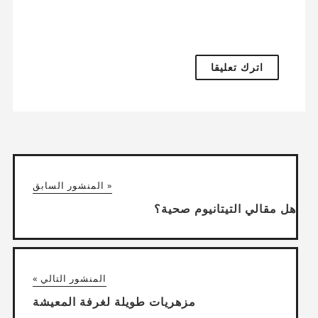
« المنشور السابق
هل مقالي التيتانيوم صحية؟
المنشور التالي »
مزهريات طويلة لغرفة المعيشة