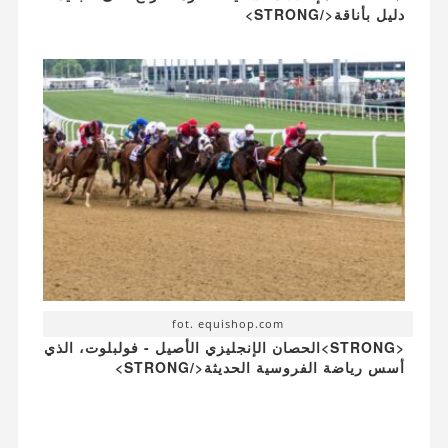
دليل بأناقة</STRONG>
fot. equishop.com
<STRONG>الحصان الإنجليزي الأصيل - فولبلوت، الذي
أسس رياضة الفروسية الحديثة</STRONG>