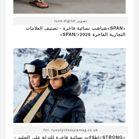
تصوير luxe.digital
<SPAN>شباشب نسائية فاخرة - تصنيف العلامات
التجارية الفاخرة 2026</SPAN>
fot. luxurylifestylemag.co.uk
<STRONG>إطلالات نسائية فاخرة للتزلج على الجليد -