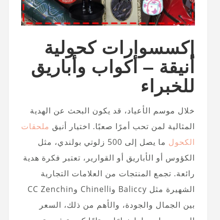
إكسسوارات كحولية
أنيقة – أكواب وأباريق
للخبراء
خلال موسم الأعياد، قد يكون البحث عن الهدية
المثالية لمن تحب أمرًا صعبًا. اختيار أنيق
ملحقات
الكحول
ما يصل إلى 500 زلوتي بولندي، مثل
الكؤوس أو الأباريق أو القوارير، تعتبر فكرة هدية
رائعة. تجمع المنتجات من العلامات التجارية
الشهيرة مثل Baliccy وChinelli وCC Zenchin
بين الجمال والجودة، والأهم من ذلك، السعر