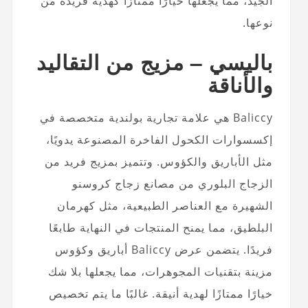
الجيد، مما يجعلها خيارًا ممتازًا كهدية فريدة من
نوعها.
باليسي – مزيج من التقاليد
والأناقة
Baliccy هي علامة تجارية بولندية متخصصة في
إكسسوارات الكحول الفاخرة المصنوعة يدويًا،
مثل الأباريق والكؤوس. وتتميز بمزيج فريد من
الزجاج البلوري من مصانع زجاج كروسنو
الشهيرة مع العناصر الطبيعية، مثل كهرمان
البلطيق، مما يمنح المنتجات في النهاية طابعًا
فريدًا. يتضمن عرض Baliccy أباريق وكؤوس
مزينة بتقنيات المجوهرات، مما يجعلها بلا شك
خيارًا ممتازًا لهدية أنيقة. غالبًا ما يتم تخصيص