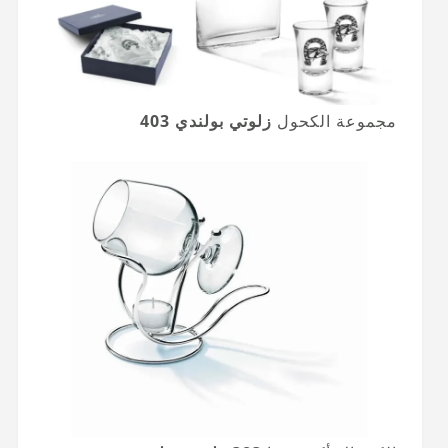
مجموعة الكحول
زلوتي بولندي 403