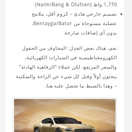
1,770 واط (Naim/Bang & Olufsen)
تصميم خارجي هادئ – كروم أقل، ملامح
عضلية مستوحاة من Bentayga/Batur،
بدون أي إضافات صارخة
نعم، هناك بعض الجدل: المخاوف من الحقول
الكهرومغناطيسية في السيارات الكهربائية،
والسعر المرتفع. لكن عملاء “الرفاهية الهادئة”
يبحثون أولاً وقبل كل شيء عن الراحة والسكينة
– وهذا بالضبط ما تحصل عليه هنا.