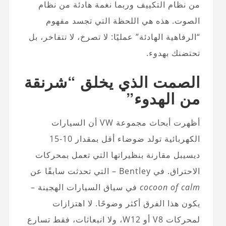
من نظام التكييف وربما نغمة هادئة من نظام
الصوت. هذه هي اللحظة التي تجسد مفهوم
“الرفاهية الهادئة” عمليًا: لا تصرخ، لا تتفاخر، بل
تحتضنك بهدوء.
الصمت الذي يخلق “شرنقة
من الهدوء”
أظهرت أبحاث مجموعة VW أن السيارات
الكهربائية تولد ضوضاء أقل بمقدار 10-15
ديسيبل مقارنة بنظيراتها التي تعمل بمحركات
الاحتراق. في Bentley – التي تحدثت سابقًا عن
cocoon of calm
في سياق السيارات الهجينة –
يكون هذا الفرق أكثر وضوحًا. لا اهتزازات
لمحركات V8 أو W12، ولا انبعاثات، فقط تسارع