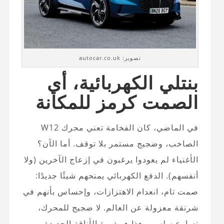
تصوير: autocar.co.uk
بنتلي الكهربائية، أي
الصمت كرمز للمكانة
في الماضي، كان الفخامة تعني محرك W12
الصاخب، وضجيج مستمر بلا توقف. أما الآن؟
الأغنياء لم يعودوا يرغبون في إزعاج الآخرين (ولا
أنفسهم). الدفع الكهربائي يمنحهم شيئًا جديدًا:
صمت تام، انعدام الاهتزازات، وإحساس بأنهم في
شرنقة معزولة عن العالم. لا ضجيج للمحرك،
تسارع سلس – هذا هو ذروة الأناقة الجديدة.