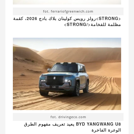
fot. ferrariofgreenwich.com
<STRONG>رولز رويس كولينان بلاك بادج 2026، كقمة
مظلمة للفخامة</STRONG>
fot. drivingeco.com
BYD YANGWANG U8 يعيد تعريف مفهوم الطرق
الوعرة الفاخرة