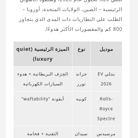
الرئيسية – الصين، الولايات المتحدة، أوروبا –
الطلب على البطاريات ذات المدى الذي يتجاوز
800 كم والمقصورات الأكثر هدوءًا.
موديل
نوع
الميزة الرئيسية (quiet
luxury)
بنتلي EV
جراند
الحِرَف البريطانية + هدوء
2026
تورر
السيارات الكهربائية
Rolls-
كوبيه
أيقونة “waftability”
Royce
Spectre
مرسيدس
سيدان
التقنية + فخامة