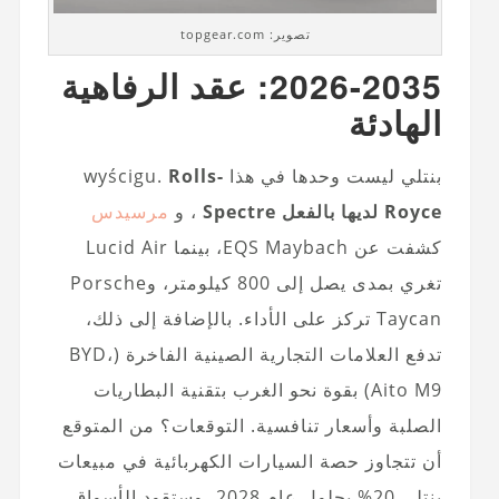
تصوير: topgear.com
2026-2035: عقد الرفاهية
الهادئة
بنتلي ليست وحدها في هذا wyścigu.
Rolls-
Royce لديها بالفعل Spectre
، و
مرسيدس
كشفت عن EQS Maybach، بينما Lucid Air
تغري بمدى يصل إلى 800 كيلومتر، وPorsche
Taycan تركز على الأداء. بالإضافة إلى ذلك،
تدفع العلامات التجارية الصينية الفاخرة (BYD،
Aito M9) بقوة نحو الغرب بتقنية البطاريات
الصلبة وأسعار تنافسية. التوقعات؟ من المتوقع
أن تتجاوز حصة السيارات الكهربائية في مبيعات
بنتلي 20% بحلول عام 2028، وستقود الأسواق