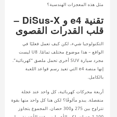
مثل هذه المعجزات الهندسية؟
تقنية e4 و DiSus-X –
قلب القدرات القصوى
التكنولوجيا شيء، لكن كيف تعمل فعليًا في
الواقع – هذا موضوع مختلف تمامًا. U8 ليست
مجرد سيارة SUV أخرى تحمل ملصق “كهربائية”.
إنها منصة e4 التي تعيد رسم قواعد اللعبة
بالكامل.
أربعة محركات كهربائية، كل واحد عند عجلة
منفصلة. يبدو مألوفًا؟ لكن هنا كل واحد منها بقوة
تتراوح بين 275 و300 حصان. المجموع يتجاوز
1,100 حصان. لكن الأهم ليس عدد الأحصنة – بل