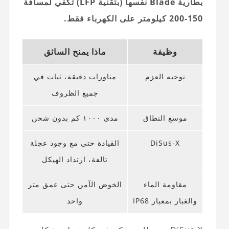
بطارية Blade نفسها (بتقنية LFP) تكفي لمسافة
150-200 كيلومتر على الكهرباء فقط.
وظيفة
ماذا يمنح السائق
توجيه العزم
مناورات دقيقة، ثبات في
جميع الظروف
موسع النطاق
مدى ١٠٠٠ كم بدون شحن
DiSus-X
القيادة حتى مع وجود عجلة
تالفة، ارتداد الهيكل
مقاومة الماء
الخوض الآمن حتى عمق متر
والغبار بمعيار IP68
واحد