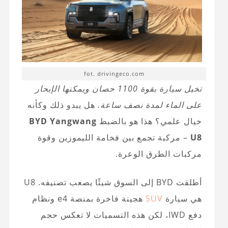
fot. drivingeco.com
تخيل سيارة بقوة 1100 حصان ويمكنها الإبحار
على الماء لمدة نصف ساعة.
هل يبدو ذلك وكأنه
خيال علمي؟ هذا هو بالضبط
BYD Yangwang
U8
– مركبة تجمع بين فخامة الليموزين وقوة
مركبات الطرق الوعرة.
أطلقت BYD إلى السوق شيئًا يصعب تصنيفه. U8
هي سيارة
SUV
هجينة فاخرة بمنصة e4 ونظام
دفع IWD، لكن هذه التسميات لا تعكس حجم