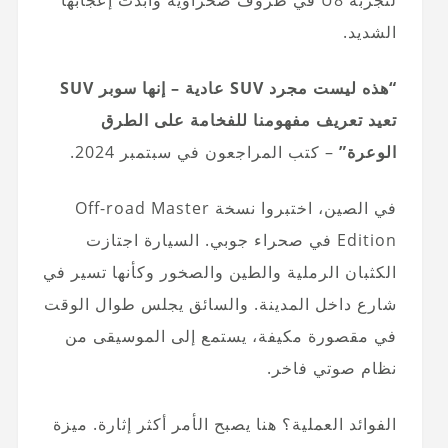
لتجربة U8 في ظروف صحراوية وأبدت إعجابها
الشديد.
“هذه ليست مجرد SUV عادية – إنها سوبر SUV
تعيد تعريف مفهومنا للفخامة على الطرق
الوعرة”
– كتب المراجعون في سبتمبر 2024.
في الصين، اختبروا نسخة Off-road Master
Edition في صحراء جوبي. السيارة اجتازت
الكثبان الرملية والطين والصخور وكأنها تسير في
شارع داخل المدينة. والسائق يجلس طوال الوقت
في مقصورة مكيفة، يستمع إلى الموسيقى من
نظام صوتي فاخر.
الفوائد العملية؟ هنا يصبح الأمر أكثر إثارة. ميزة