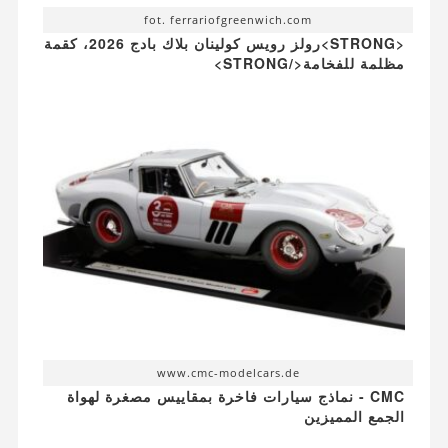
fot. ferrariofgreenwich.com
<STRONG>رولز رويس كولينان بلاك بادج 2026، كقمة
مظلمة للفخامة</STRONG>
www.cmc-modelcars.de
CMC - نماذج سيارات فاخرة بمقاييس مصغرة لهواة
الجمع المميزين