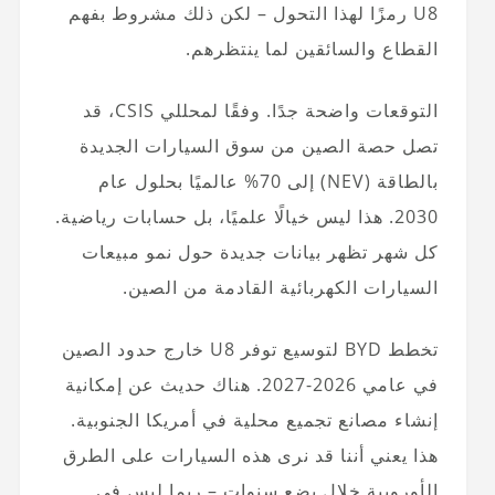
U8 رمزًا لهذا التحول – لكن ذلك مشروط بفهم
القطاع والسائقين لما ينتظرهم.
التوقعات واضحة جدًا. وفقًا لمحللي CSIS، قد
تصل حصة الصين من سوق السيارات الجديدة
بالطاقة (NEV) إلى 70% عالميًا بحلول عام
2030. هذا ليس خيالًا علميًا، بل حسابات رياضية.
كل شهر تظهر بيانات جديدة حول نمو مبيعات
السيارات الكهربائية القادمة من الصين.
تخطط BYD لتوسيع توفر U8 خارج حدود الصين
في عامي 2026-2027. هناك حديث عن إمكانية
إنشاء مصانع تجميع محلية في أمريكا الجنوبية.
هذا يعني أننا قد نرى هذه السيارات على الطرق
الأوروبية خلال بضع سنوات – ربما ليس في