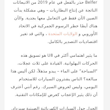
Belfer حذر بالفعل في عام 2019 من الانبعاثات
الناتجة عن إنتاج البطاريات – وهي مشكلة بدأت
الصين الآن فقط في التعامل معها بجدية. والآن
هناك أيضًا خطر الرسوم الجمركية في الاتحاد
الأوروبي و
الولايات المتحدة
، والتي قد تغير
اقتصاديات التصدير بالكامل.
ما يثير اهتمامي أكثر في U8 هو تسويق هذه
الحركات البهلوانية. القيادة على ثلاث عجلات،
“السباحة” على الماء – يبدو مذهلاً، لكن أليس هذا
مبالغة؟ الناس يشترون السيارات للاستخدام
اليومي، وليس لعروض السيرك. رغم أنني أعترف
أن ذلك يثير الإعجاب كعرض للإمكانات التقنية.
الجدل حول السيارات الكهربائية الصينية سيزداد.