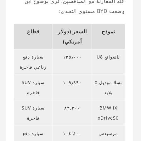
عند المقارنة مع المنافسين، ترى بوضوح أين
وضعت BYD مستوى التحدي:
نموذج
السعر (دولار
قطاع
أمريكي)
يانغوانغ U8
١٢٥٫٠٠٠
سيارة دفع
رباعي فاخرة
تسلا موديل X
١٠٩٫٩٩٠
سيارة SUV
بلايد
فاخرة
BMW iX
٨٣٫٢٠٠
سيارة SUV
xDrive50
فاخرة
مرسيدس
١٠٤٬٤٠٠
سيارة دفع