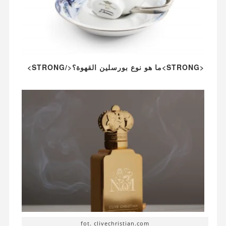
<STRONG>ما هو نوع بورسلين القهوة؟</STRONG>
fot. clivechristian.com