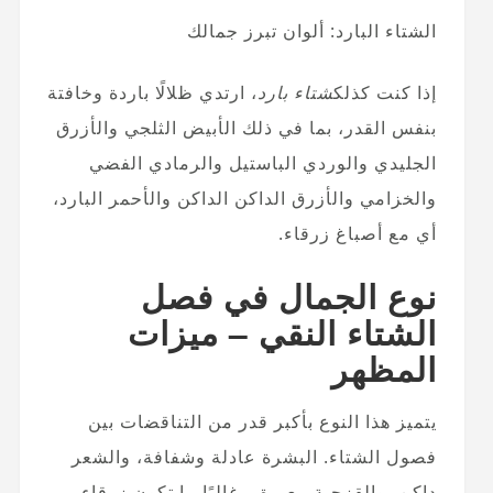
الشتاء البارد: ألوان تبرز جمالك
إذا كنت كذلك
شتاء بارد
، ارتدي ظلالًا باردة وخافتة
بنفس القدر، بما في ذلك الأبيض الثلجي والأزرق
الجليدي والوردي الباستيل والرمادي الفضي
والخزامي والأزرق الداكن الداكن والأحمر البارد،
أي مع أصباغ زرقاء.
نوع الجمال في فصل
الشتاء النقي – ميزات
المظهر
يتميز هذا النوع بأكبر قدر من التناقضات بين
فصول الشتاء. البشرة عادلة وشفافة، والشعر
داكن، والقزحية معبرة – غالبًا ما تكون زرقاء