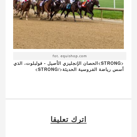
fot. equishop.com
<STRONG>الحصان الإنجليزي الأصيل - فولبلوت، الذي
أسس رياضة الفروسية الحديثة</STRONG>
اترك تعليقا