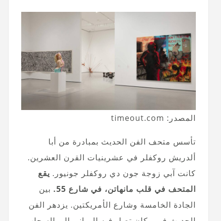
المصدر: timeout.com
تأسس متحف الفن الحديث بمبادرة من أبا
ألدريش روكفلر في عشرينيات القرن العشرين.
كانت آبي زوجة جون دي روكفلر جونيور.
يقع
المتحف في قلب مانهاتن، في شارع 55.
بين
الجادة الخامسة وشارع الأمريكتين. يزدهر الفن
الحديث في مكان تصل فيه المباني إلى السحاب.