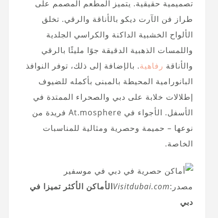
تصميمية حقيقية. يتميز المطعم المصمم على
طراز فن الآرت ديكو بالأناقة والرقي. تخلق
الألواح الخشبية الداكنة والكراسي الجلدية
واللمسات الذهبية الدقيقة جوًا مليئًا بالرقي
والأناقة
رفاهية
. بالإضافة إلى ذلك، توفر النوافذ
البانورامية المحيطة بالمبنى بأكمله للضيوف
إطلالات خلابة على دبي والصحراء الممتدة في
الأسفل. الأجواء في At.mosphere فريدة من
نوعها – حميمة وحصرية ومثالية للمناسبات
الخاصة.
مصدر:
Visitdubai.com
الأماكن الأكثر تميزا في
دبي