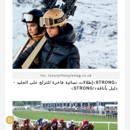
fot. luxurylifestylemag.co.uk
<STRONG>إطلالات نسائية فاخرة للتزلج على الجليد -
دليل بأناقة</STRONG>