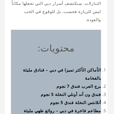
التنازلات. سنكتشف أسرار دبي التي تجعلها مكاناً
ليس للزيارة فحسب، بل للوقوع في الحب
والعودة.
محتويات:
الأماكن الأكثر تميزا في دبي – فنادق مليئة
بالفخامة
برج العرب فندق 7 نجوم
فندق ون آند أونلي النخلة 5 نجوم
أتلانتس النخلة فندق 5 نجوم
مطاعم فاخرة في دبي – روائع طهي مليئة