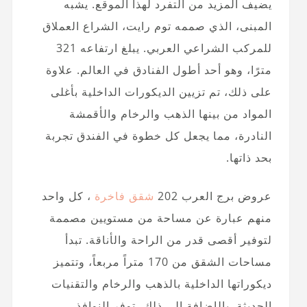
يضيف المزيد من التفرد لهذا الموقع. يشبه
المبنى، الذي صممه توم رايت، الشراع العملاق
للمركب الشراعي العربي. يبلغ ارتفاعه 321
مترًا، وهو أحد أطول الفنادق في العالم. علاوة
على ذلك، تم تزيين الديكورات الداخلية بأغلى
المواد من بينها الذهب والرخام والأقمشة
النادرة، مما يجعل كل خطوة في الفندق تجربة
بحد ذاتها.
عروض برج العرب 202
شقق فاخرة
، كل واحد
منهم عبارة عن مساحة من مستويين مصممة
لتوفير أقصى قدر من الراحة والأناقة. تبدأ
مساحات الشقق من 170 متراً مربعاً، وتتميز
ديكوراتها الداخلية بالذهب والرخام والتقنيات
الحديثة. بالإضافة إلى ذلك، توفر النوافذ