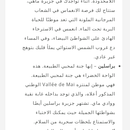
اللامحدودة. أثناء تواجدك في جزيرة ماهي،
ستتاح لك فرصة الانغماس في الشعاب
المرجانية الملونة التي تعد موطنًا للحياة
البرية تحت الماء. انغمس في الاسترخاء
الهادئ على الشواطئ البيضاء، وفي المساء
دع غروب الشمس الاستوائي يملأ قلبك بتوهج
غير عادي.
براسلين
– إنها جنة لمحبي الطبيعة. هذه
الواحة الخضراء هي جنة لمحبي الطبيعة.
فهي موطن لمنتزه Vallée de Mai الوطني
المذكور أعلاه، والذي توجد بداخله غابة نقية
ووادي ماي. تشتهر جزيرة براسلين أيضًا
بشواطئها الجميلة حيث يمكنك الاختباء
والاستمتاع بلحظات سحرية من السلام.