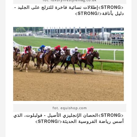
<STRONG>إطلالات نسائية فاخرة للتزلج على الجليد -
دليل بأناقة</STRONG>
fot. equishop.com
<STRONG>الحصان الإنجليزي الأصيل - فولبلوت، الذي
أسس رياضة الفروسية الحديثة</STRONG>