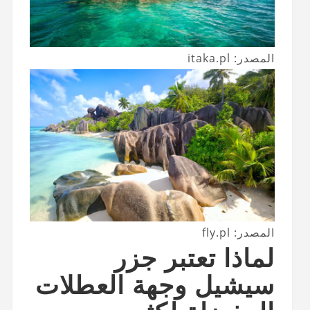
المصدر: itaka.pl
المصدر: fly.pl
لماذا تعتبر جزر
سيشيل وجهة العطلات