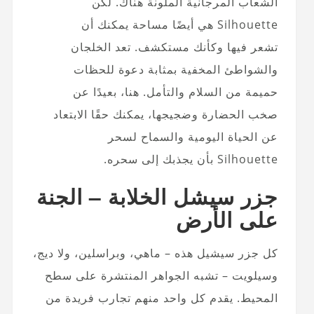
الشعاب المرجانية الملونة هناك. لكن
Silhouette هي أيضًا مساحة يمكنك أن
تشعر فيها وكأنك مستكشف. تعد الخلجان
والشواطئ المخفية بمثابة دعوة للحظات
حميمة من السلام والتأمل. هنا، بعيدًا عن
صخب الحضارة وضجيجها، يمكنك حقًا الابتعاد
عن الحياة اليومية والسماح لسحر
Silhouette بأن يجذبك إلى سحره.
جزر سيشل الخلابة – الجنة
على الأرض
كل جزر سيشيل هذه – ماهي، وبراسلين، ولا ديج،
وسيلويت – تشبه الجواهر المنتشرة على سطح
المحيط. يقدم كل واحد منهم تجارب فريدة من