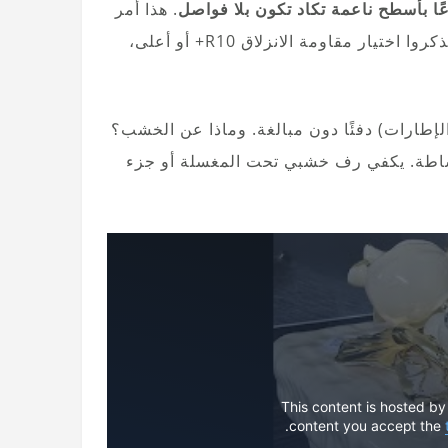
. هذا أمر
مهم: كلما قلت الفواصل، زادت الأناقة. بالنسبة للأرضية، تذكروا اختيار مقاومة الانزلاق R10+ أو أعلى،
لإطارات) دفئًا دون مبالغة. وماذا عن الخشب؟
ساطة. يكفي رف خشبي تحت المغسلة أو جزء
This content is hosted by
content you accept the