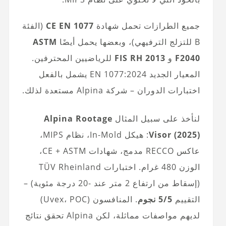
جميع الطرازات تحمل شهادة
CE EN 1077
(الفئة
B للتزلج الترفيهي)، وبعضها يحمل أيضًا
ASTM
F2040
و
FIS RH 2013
للرياضيين المحترفين.
المعيار الجديد EN 1077:2024 يشمل بالفعل
اختبارات الدوران – شركة Alpina مستعدة لذلك.
لنأخذ على سبيل المثال
Alpina Rootage
Visor (2025)
: هيكل In-Mold، نظام MIPS،
عاكس RECCO مدمج، شهادات CE + ASTM،
الوزن 480 غرام. اختبارات TÜV Rheinland
(إسقاط من ارتفاع 2 متر عند -20 درجة مئوية) –
التقييم
5/5 نجوم
. المنافسون (Uvex، POC)
لديهم مواصفات مماثلة، لكن Alpina تحقق نتائج