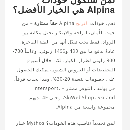
Alpina هي الخيار الأفضل؟
نعم، خوذات
التزلج
Alpina
حقاً ممتازة
– من
حيث الأمان، الراحة والابتكار تحتل مكانة بين
الرواد. فقط يجب تقبّل أنها من الفئة الفاخرة.
عادةً ندفع ما بين 499 و1499 زلوتي، وغالباً 700-
900 زلوتي لطراز الكبار. لكن خلال أسبوع
التخفيضات أو العروض الشتوية يمكنك الحصول
على خصومات بنسبة 20-30%، وهذا يحدث فرقاً.
في بولندا، التوفر ممتاز – Intersport،
SkiWebShop، Skiland، وحتى 4F لديهم
مجموعة واسعة من Alpina.
لمن تحديداً تناسب هذه الخوذات؟ Mythos خيار