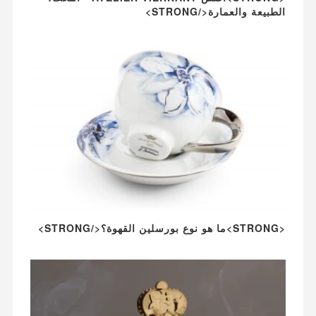
الطبيعة والعمارة</STRONG>
<STRONG>ما هو نوع بورسلين القهوة؟</STRONG>