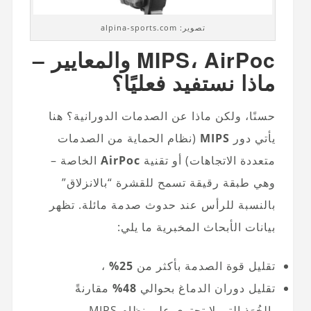
تصوير: alpina-sports.com
MIPS، AirPoc والمعايير –
ماذا نستفيد فعليًا؟
حسنًا، ولكن ماذا عن الصدمات الدورانية؟ هنا
يأتي دور
MIPS
(نظام الحماية من الصدمات
متعددة الاتجاهات) أو تقنية
AirPoc
الخاصة –
وهي طبقة رقيقة تسمح للقشرة “بالانزلاق”
بالنسبة للرأس عند حدوث صدمة مائلة. تظهر
بيانات الأبحاث المخبرية ما يلي:
تقليل قوة الصدمة بأكثر من
25%
،
تقليل دوران الدماغ بحوالي
48%
مقارنةً
بالخُوَذ التي لا تحتوي على نظام MIPS.