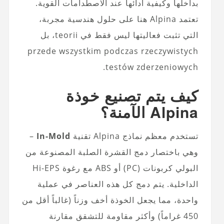
بداخلها وكيفية أدائها عند الاصطدامات القوية.
تعتمد Alpina هنا على حلول هندسية مجربة،
التي تثبت فعاليتها ليس فقط في teorii، بل
przede wszystkim podczas rzeczywistych
testów zderzeniowych.
كيف يتم تصنيع خوذة
Alpina الآمنة؟
تستخدم معظم نماذج Alpina تقنية
In-Mold
–
وهي باختصار دمج القشرة الصلبة المصنوعة من
البولي كربونات (PC) أو ABS مع رغوة Hi-EPS
الداخلية. يتم دمج كل هذه العناصر في عملية
واحدة، مما يجعل الخوذة أخف وزناً (غالباً أقل من
450 غراماً) وأكثر مقاومة للتشقق مقارنة