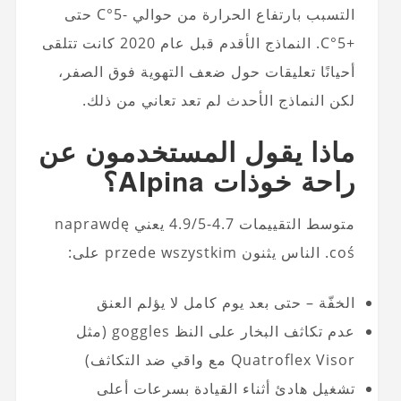
التسبب بارتفاع الحرارة من حوالي -5°C حتى
+5°C. النماذج الأقدم قبل عام 2020 كانت تتلقى
أحيانًا تعليقات حول ضعف التهوية فوق الصفر،
لكن النماذج الأحدث لم تعد تعاني من ذلك.
ماذا يقول المستخدمون عن
راحة خوذات Alpina؟
متوسط التقييمات 4.7-4.9/5 يعني naprawdę
coś. الناس يثنون przede wszystkim على:
الخفّة – حتى بعد يوم كامل لا يؤلم العنق
عدم تكاثف البخار على النظ goggles (مثل
Quatroflex Visor مع واقي ضد التكاثف)
تشغيل هادئ أثناء القيادة بسرعات أعلى