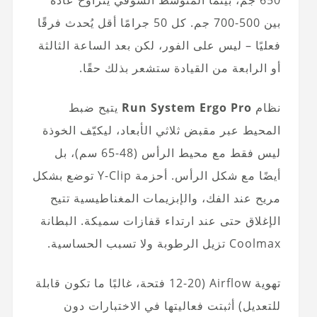
بين 500-700 جم. كل 50 جرامًا أقل يُحدث فرقًا
فعليًا – ليس على الفور، لكن بعد الساعة الثالثة
أو الرابعة من القيادة ستشعر بذلك حقًا.
نظام
Run System Ergo Pro
يتيح ضبط
المحيط عبر مقبض ثلاثي الأبعاد، ليكيّف الخوذة
ليس فقط مع محيط الرأس (48-65 سم)، بل
أيضًا مع شكل الرأس. أحزمة Y-Clip توضع بشكل
مريح عند الفك، والإبزيمات المغناطيسية تتيح
الإغلاق حتى عند ارتداء قفازات سميكة. البطانة
Coolmax تزيل الرطوبة ولا تسبب الحساسية.
تهوية Airflow (12-20 فتحة، غالبًا ما تكون قابلة
للتعديل) أثبتت فعاليتها في الاختبارات دون