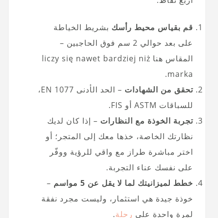
قم بقياس محيط رأسك
بشريط الخياطة
على بعد حوالي 2 سم فوق الحاجبين –
المقاس هنا liczy się nawet bardziej niż
marka.
تحقق من الشهادات
– الحد الأدنى EN 1077،
للسباقات ASTM أو FIS.
تجربة الخوذة مع النظارات
– إذا كان لديك
نظارتك الخاصة، خذها معك إلى المتجر؛ أو
اختر مباشرة طراز مع واقي للرؤية ووفّر
على نفسك عناء التجربة.
خطط لميزانيتك لما لا يقل عن 5 مواسم
–
خوذة جيدة هي استثمار، وليست مجرد نفقة
لمرة واحدة على
رحلة
.