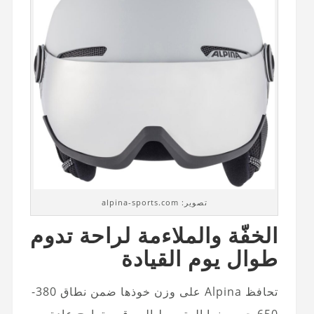
تصوير: alpina-sports.com
الخفّة والملاءمة لراحة تدوم
طوال يوم القيادة
تحافظ Alpina على وزن خوذها ضمن نطاق 380-
650 جم، بينما المتوسط ​​السوقي يتراوح عادة