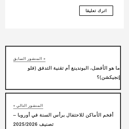
« المنشور السابق
ما هو الأفضل، البوندينغ أم تقنية التدفق (فلو
إنجيكشن)؟
المنشور التالي »
أفخم الأماكن للاحتفال برأس السنة في أوروبا –
تصنيف 2025/2026