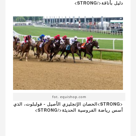
دليل بأناقة</STRONG>
fot. equishop.com
<STRONG>الحصان الإنجليزي الأصيل - فولبلوت، الذي
أسس رياضة الفروسية الحديثة</STRONG>