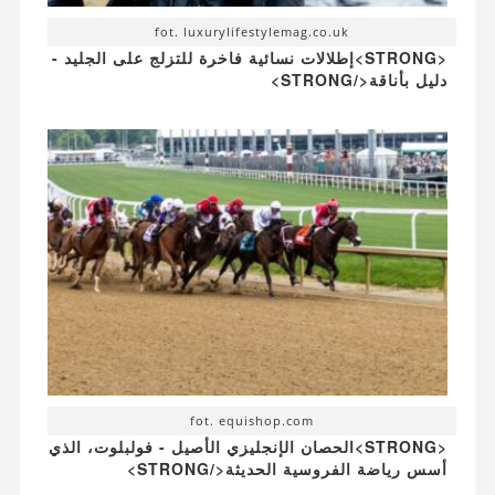
fot. luxurylifestylemag.co.uk
<STRONG>إطلالات نسائية فاخرة للتزلج على الجليد -
دليل بأناقة</STRONG>
fot. equishop.com
<STRONG>الحصان الإنجليزي الأصيل - فولبلوت، الذي
أسس رياضة الفروسية الحديثة</STRONG>