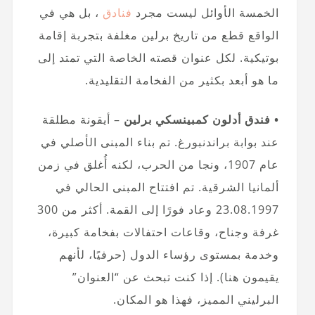
الخمسة الأوائل ليست مجرد
فنادق
، بل هي في
الواقع قطع من تاريخ برلين مغلفة بتجربة إقامة
بوتيكية. لكل عنوان قصته الخاصة التي تمتد إلى
ما هو أبعد بكثير من الفخامة التقليدية.
• فندق أدلون كمبينسكي برلين
– أيقونة مطلقة
عند بوابة براندنبورغ. تم بناء المبنى الأصلي في
عام 1907، ونجا من الحرب، لكنه أُغلق في زمن
ألمانيا الشرقية. تم افتتاح المبنى الحالي في
23.08.1997 وعاد فورًا إلى القمة. أكثر من 300
غرفة وجناح، وقاعات احتفالات بفخامة كبيرة،
وخدمة بمستوى رؤساء الدول (حرفيًا، لأنهم
يقيمون هنا). إذا كنت تبحث عن “العنوان”
البرليني المميز، فهذا هو المكان.