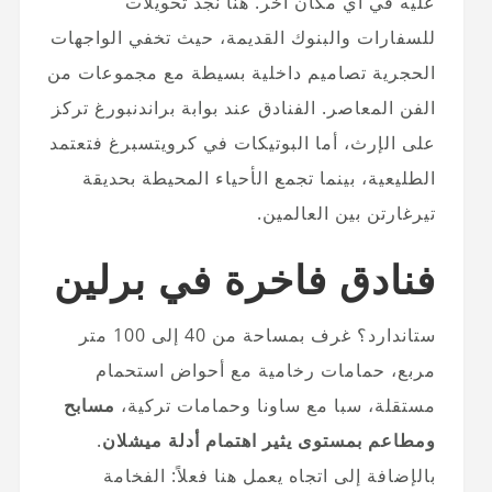
عليه في أي مكان آخر. هنا نجد تحويلات
للسفارات والبنوك القديمة، حيث تخفي الواجهات
الحجرية
تصاميم داخلية بسيطة
مع مجموعات من
الفن المعاصر. الفنادق عند بوابة براندنبورغ تركز
على الإرث، أما البوتيكات في كرويتسبرغ فتعتمد
الطليعية، بينما تجمع الأحياء المحيطة بحديقة
تيرغارتن بين العالمين.
فنادق فاخرة في برلين
ستاندارد؟ غرف بمساحة من 40 إلى 100 متر
مربع، حمامات رخامية مع أحواض استحمام
مستقلة، سبا مع ساونا وحمامات تركية،
مسابح
ومطاعم بمستوى يثير اهتمام أدلة ميشلان
.
بالإضافة إلى اتجاه يعمل هنا فعلاً: الفخامة